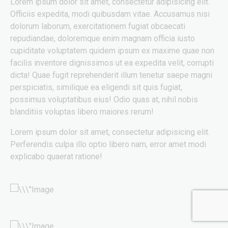
Lorem ipsum dolor sit amet, consectetur adipisicing elit.
Officiis expedita, modi quibusdam vitae. Accusamus nisi
dolorum laborum, exercitationem fugiat obcaecati
repudiandae, doloremque enim magnam officia iusto
cupiditate voluptatem quidem ipsum ex maxime quae non
facilis inventore dignissimos ut ea expedita velit, corrupti
dicta! Quae fugit reprehenderit illum tenetur saepe magni
perspiciatis, similique ea eligendi sit quis fugiat,
possimus voluptatibus eius! Odio quas at, nihil nobis
blanditiis voluptas libero maiores rerum!
Lorem ipsum dolor sit amet, consectetur adipisicing elit.
Perferendis culpa illo optio libero nam, error amet modi
explicabo quaerat ratione!